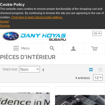
Cookie Policy
This website uses cookies to ensure proper functionality of the shopping cart and
checkout progress. By continuing to browse the site you are agreeing to the use of
cookies.
Click here to learn about cookie settings.
Accept
Decline
Menu
PIÈCES D'INTÉRIEUR
TRIER PAR
9 article(s)