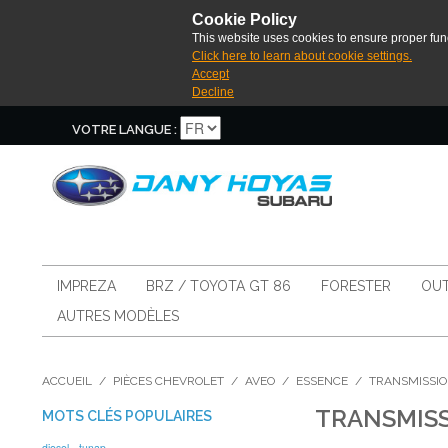
Cookie Policy
This website uses cookies to ensure proper func
Click here to learn about cookie settings.
Accept
Decline
VOTRE LANGUE :
IMPREZA
BRZ / TOYOTA GT 86
FORESTER
OUT
AUTRES MODÈLES
ACCUEIL
/
PIÈCES CHEVROLET
/
AVEO
/
ESSENCE
/
TRANSMISSI
TRANSMIS
MOTS CLÉS POPULAIRES
diesel
tunap