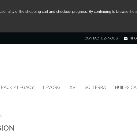
tionality of the shopping cart and checkout progress. By continuing to browse the s
CONTACTEZ-NOUS
INFO
BACK / LEGACY
LEVORG
XV
SOLTERRA
HUILES C
ON
SION