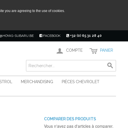
ite you are agreeing to the use of cookies.
@HOYAS-SUBARU.BE
FACEBOOK
+32 (0) 65 31 28 40
COMPTE
PANIER
ASTROL
MERCHANDISING
PIÈCES CHEVROLET
COMPARER DES PRODUITS
Vous n'avez pas d'articles à comparer.