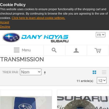
Cookie Policy
This website uses cookies to ensure proper functionality of the shopping cart and
checkout progress. By continuing to browse the site you are agreeing to the use of
cookies.
Click here to learn about cookie settings.
Accept
Decline
Menu
TRANSMISSION
TRIER PAR
11 article(s)