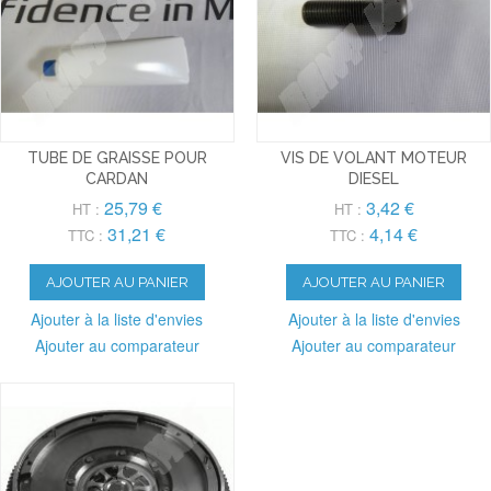
TUBE DE GRAISSE POUR
VIS DE VOLANT MOTEUR
CARDAN
DIESEL
25,79 €
3,42 €
HT :
HT :
31,21 €
4,14 €
TTC :
TTC :
AJOUTER AU PANIER
AJOUTER AU PANIER
Ajouter à la liste d'envies
Ajouter à la liste d'envies
Ajouter au comparateur
Ajouter au comparateur