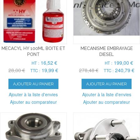
MECACYL HY 100ML BOITE ET
MECANISME EMBRAYAGE
PONT
DIESEL
16,52 €
199,00 €
HT :
HT :
28,00 €
19,99 €
278,48 €
240,79 €
TTC :
TTC :
AJOUTER AU PANIER
AJOUTER AU PANIER
Ajouter à la liste d'envies
Ajouter à la liste d'envies
Ajouter au comparateur
Ajouter au comparateur