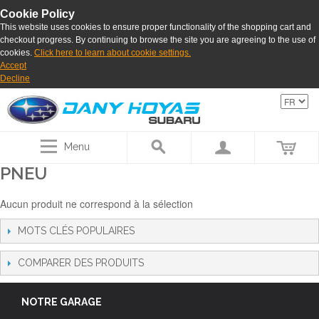
Cookie Policy
This website uses cookies to ensure proper functionality of the shopping cart and
checkout progress. By continuing to browse the site you are agreeing to the use of
cookies.
Click here to learn about cookie settings.
Accept
Decline
Menu
PNEU
Aucun produit ne correspond à la sélection
MOTS CLÉS POPULAIRES
COMPARER DES PRODUITS
NOTRE GARAGE