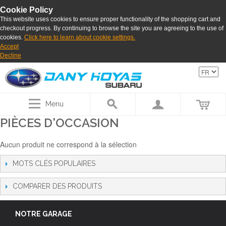
Cookie Policy
This website uses cookies to ensure proper functionality of the shopping cart and
checkout progress. By continuing to browse the site you are agreeing to the use of
cookies.
Click here to learn about cookie settings.
Accept
Decline
Menu
PIÈCES D'OCCASION
Aucun produit ne correspond à la sélection
MOTS CLÉS POPULAIRES
COMPARER DES PRODUITS
NOTRE GARAGE