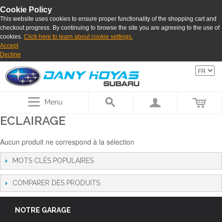
Cookie Policy
This website uses cookies to ensure proper functionality of the shopping cart and
checkout progress. By continuing to browse the site you are agreeing to the use of
cookies.
Click here to learn about cookie settings.
Accept
Decline
Menu
ECLAIRAGE
Aucun produit ne correspond à la sélection
MOTS CLÉS POPULAIRES
COMPARER DES PRODUITS
NOTRE GARAGE