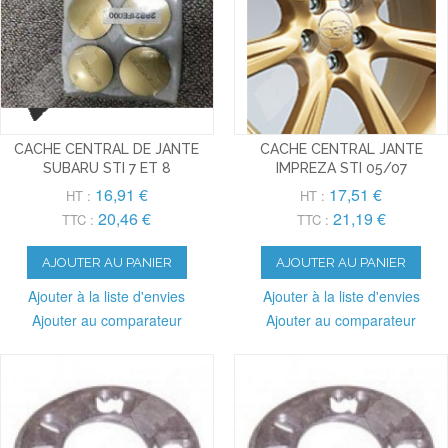
CACHE CENTRAL DE JANTE
CACHE CENTRAL JANTE
SUBARU STI 7 ET 8
IMPREZA STI 05/07
16,91 €
17,51 €
HT :
HT :
20,46 €
21,19 €
TTC :
TTC :
AJOUTER AU PANIER
AJOUTER AU PANIER
Ajouter à la liste d'envies
Ajouter à la liste d'envies
Ajouter au comparateur
Ajouter au comparateur