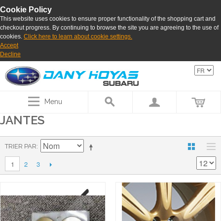
Cookie Policy
This website uses cookies to ensure proper functionality of the shopping cart and
checkout progress. By continuing to browse the site you are agreeing to the use of
cookies.
Click here to learn about cookie settings.
Accept
Decline
Menu
JANTES
TRIER PAR
2
3
1