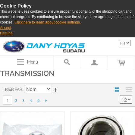
Cookie Policy
This website uses cookies to ensure proper functionality of the shopping cart and
checkout progress. By continuing to browse the site you are agreeing to the use of
cookies.
Click here to learn about cookie settings.
Accept
Decline
Menu
TRANSMISSION
TRIER PAR
2
3
4
5
1