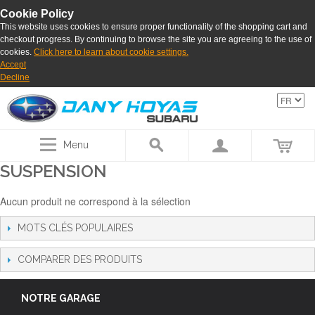
Cookie Policy
This website uses cookies to ensure proper functionality of the shopping cart and
checkout progress. By continuing to browse the site you are agreeing to the use of
cookies.
Click here to learn about cookie settings.
Accept
Decline
Menu
SUSPENSION
Aucun produit ne correspond à la sélection
MOTS CLÉS POPULAIRES
COMPARER DES PRODUITS
NOTRE GARAGE