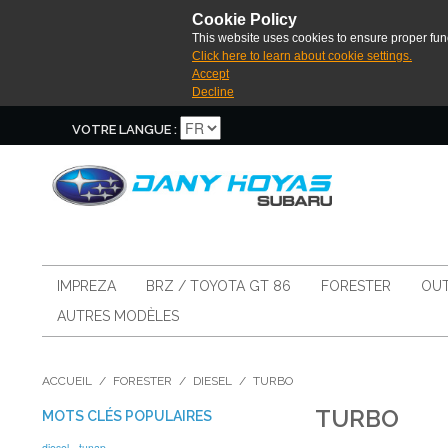
Cookie Policy
This website uses cookies to ensure proper func
Click here to learn about cookie settings.
Accept
Decline
VOTRE LANGUE :
IMPREZA
BRZ / TOYOTA GT 86
FORESTER
OUT
AUTRES MODÈLES
ACCUEIL
/
FORESTER
/
DIESEL
/
TURBO
TURBO
MOTS CLÉS POPULAIRES
diesel
tunap