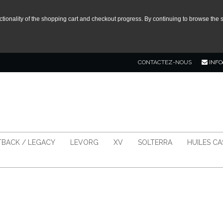
tionality of the shopping cart and checkout progress. By continuing to browse the s
CONTACTEZ-NOUS
INFO
BACK / LEGACY
LEVORG
XV
SOLTERRA
HUILES C