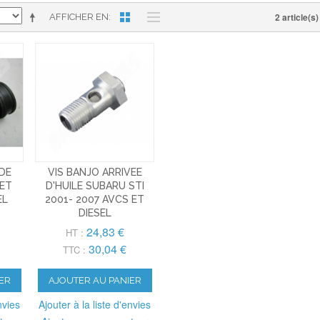
2 article(s)
AFFICHER EN
DE
VIS BANJO ARRIVEE
 ET
D'HUILE SUBARU STI
EL
2001- 2007 AVCS ET
DIESEL
24,83 €
HT :
30,04 €
TTC :
ER
AJOUTER AU PANIER
nvies
Ajouter à la liste d'envies