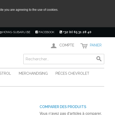
ite you are agreeing to the use of cookies.
@HOYAS-SUBARU.BE
FACEBOOK
+32 (0) 65 31 28 40
COMPTE
PANIER
ASTROL
MERCHANDISING
PIÈCES CHEVROLET
COMPARER DES PRODUITS
Vous n'avez pas d'articles à comparer.