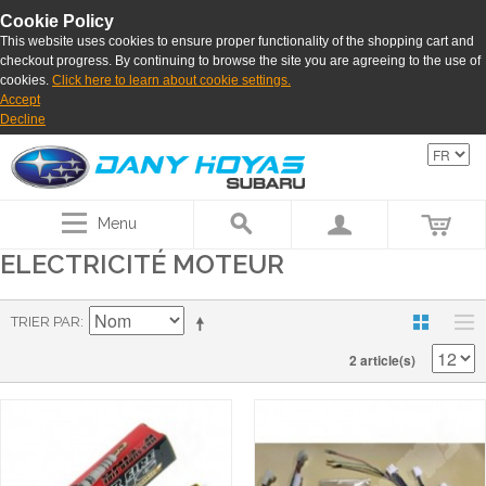
Cookie Policy
This website uses cookies to ensure proper functionality of the shopping cart and
checkout progress. By continuing to browse the site you are agreeing to the use of
cookies.
Click here to learn about cookie settings.
Accept
Decline
Menu
ELECTRICITÉ MOTEUR
TRIER PAR
2 article(s)