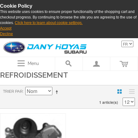
Cookie Policy
This website uses cookies to ensure proper functionality of the shopping cart and
checkout progress. By continuing to browse the site you are agreeing to the use of
cookies.
Click here to learn about cookie settings.
Accept
Decline
Menu
REFROIDISSEMENT
TRIER PAR
1 article(s)