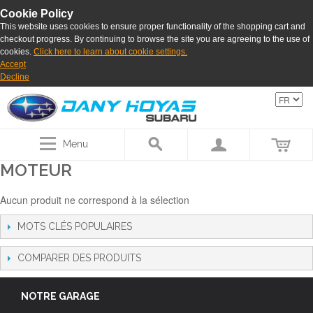
Cookie Policy
This website uses cookies to ensure proper functionality of the shopping cart and
checkout progress. By continuing to browse the site you are agreeing to the use of
cookies.
Click here to learn about cookie settings.
Accept
Decline
Menu
MOTEUR
Aucun produit ne correspond à la sélection
MOTS CLÉS POPULAIRES
COMPARER DES PRODUITS
NOTRE GARAGE