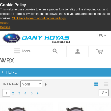
Cookie Policy
This website uses cookies to ensure proper functionality of the shopping cart and
checkout progress. By continuing to browse the site you are agreeing to the use of
cookies.
Click here to learn about cookie settings.
Accept
Decline
Menu
WRX
FILTRE
TRIER PAR
2
3
4
5
1