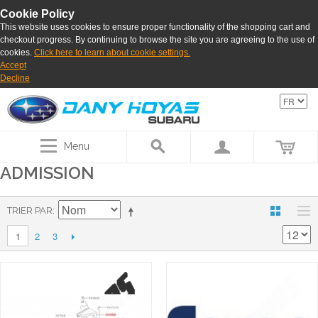
Cookie Policy
This website uses cookies to ensure proper functionality of the shopping cart and
checkout progress. By continuing to browse the site you are agreeing to the use of
cookies.
Click here to learn about cookie settings.
Accept
Decline
Menu
ADMISSION
TRIER PAR
2
3
1