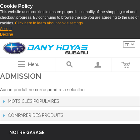
Cookie Policy
This website uses cookies to ensure proper functionality of the shopping cart and
checkout progress. By continuing to browse the site you are agreeing to the use of
cookies.
Click here to learn about cookie settings.
Accept
Decline
Menu
ADMISSION
Aucun produit ne correspond à la sélection
MOTS CLÉS POPULAIRES
COMPARER DES PRODUITS
NOTRE GARAGE