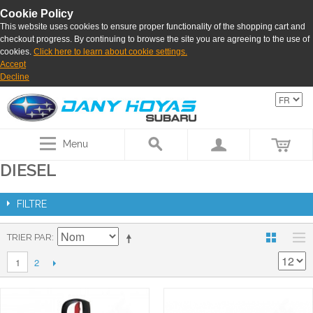
Cookie Policy
This website uses cookies to ensure proper functionality of the shopping cart and
checkout progress. By continuing to browse the site you are agreeing to the use of
cookies.
Click here to learn about cookie settings.
Accept
Decline
Menu
DIESEL
FILTRE
TRIER PAR
2
1