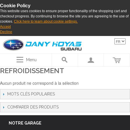
Cookie Policy
This website uses cookies to ensure proper functionality of the shopping cart and
checkout progress. By continuing to browse the site you are agreeing to the use of
cookies.
Click here to learn about cookie settings.
Accept
Decline
Menu
REFROIDISSEMENT
Aucun produit ne correspond à la sélection
MOTS CLÉS POPULAIRES
COMPARER DES PRODUITS
NOTRE GARAGE