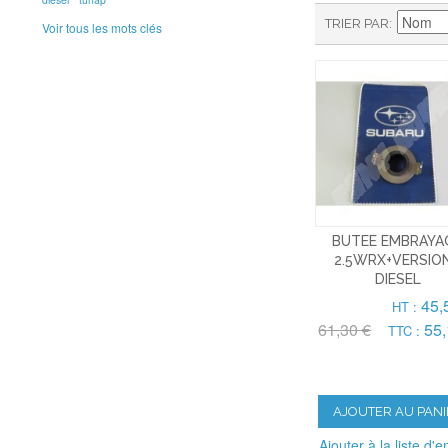
TRIER PAR
Voir tous les mots clés
BUTEE EMBRAYA
2.5WRX+VERSIO
DIESEL
45,
HT :
61,30 €
55,
TTC :
AJOUTER AU PANI
Ajouter à la liste d'e