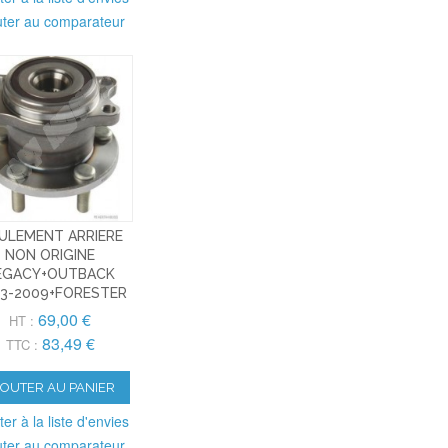
uter au comparateur
ULEMENT ARRIERE
NON ORIGINE
EGACY+OUTBACK
3-2009+FORESTER
69,00 €
HT :
83,49 €
TTC :
JOUTER AU PANIER
ter à la liste d'envies
uter au comparateur