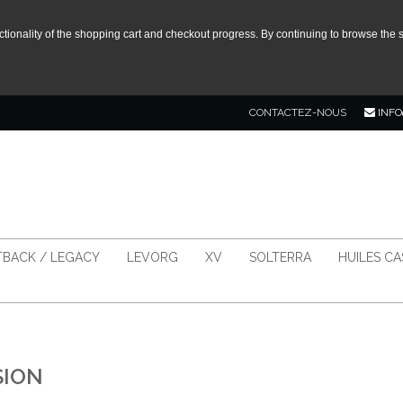
tionality of the shopping cart and checkout progress. By continuing to browse the s
CONTACTEZ-NOUS
INFO
BACK / LEGACY
LEVORG
XV
SOLTERRA
HUILES C
SION