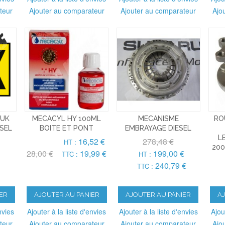
teur
Ajouter au comparateur
Ajouter au comparateur
Ajo
LUK
MECACYL HY 100ML
MECANISME
RO
SEL
BOITE ET PONT
EMBRAYAGE DIESEL
L
16,52 €
278,48 €
HT :
200
28,00 €
19,99 €
199,00 €
TTC :
HT :
240,79 €
TTC :
ER
AJOUTER AU PANIER
AJOUTER AU PANIER
A
nvies
Ajouter à la liste d'envies
Ajouter à la liste d'envies
Ajou
teur
Ajouter au comparateur
Ajouter au comparateur
Ajo