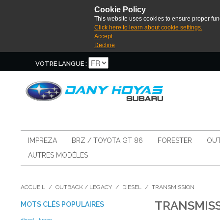
Cookie Policy
This website uses cookies to ensure proper func
Click here to learn about cookie settings.
Accept
Decline
VOTRE LANGUE :
IMPREZA
BRZ / TOYOTA GT 86
FORESTER
OUT
AUTRES MODÈLES
ACCUEIL
/
OUTBACK / LEGACY
/
DIESEL
/
TRANSMISSION
TRANSMIS
MOTS CLÉS POPULAIRES
diesel
tunap