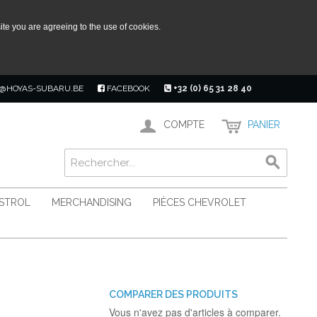
ite you are agreeing to the use of cookies.
@HOYAS-SUBARU.BE
FACEBOOK
+32 (0) 65 31 28 40
COMPTE
PANIER
ASTROL
MERCHANDISING
PIÈCES CHEVROLET
COMPARER DES PRODUITS
Vous n'avez pas d'articles à comparer.