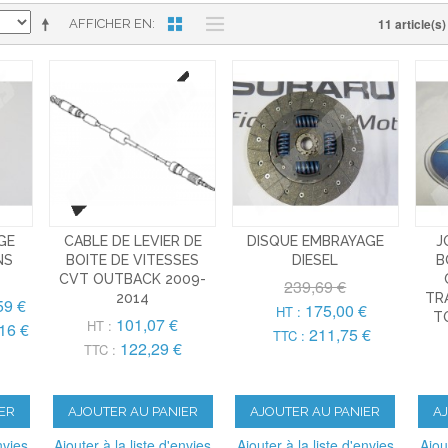
11 article(s)
AFFICHER EN
GE
CABLE DE LEVIER DE
DISQUE EMBRAYAGE
J
NS
BOITE DE VITESSES
DIESEL
B
CVT OUTBACK 2009-
239,69 €
2014
TR
59 €
175,00 €
HT :
T
101,07 €
HT :
16 €
211,75 €
TTC :
122,29 €
TTC :
ER
AJOUTER AU PANIER
AJOUTER AU PANIER
A
nvies
Ajouter à la liste d'envies
Ajouter à la liste d'envies
Ajou