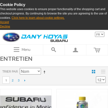
Cookie Policy
This website uses cookies to ensure proper functionality of the shopping cart and
checkout progress. By continuing to browse the site you are agreeing to the use of
cookies.
Click here to learn about cookie settings.
Accept
Decline
Menu
ENTRETIEN
TRIER PAR
2
3
1