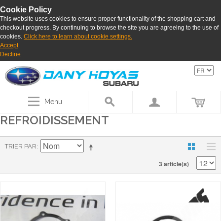
Cookie Policy
This website uses cookies to ensure proper functionality of the shopping cart and
checkout progress. By continuing to browse the site you are agreeing to the use of
cookies.
Click here to learn about cookie settings.
Accept
Decline
Menu
REFROIDISSEMENT
TRIER PAR
3 article(s)