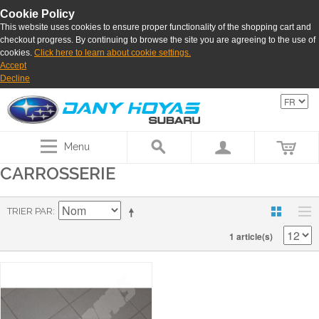
Cookie Policy
This website uses cookies to ensure proper functionality of the shopping cart and
checkout progress. By continuing to browse the site you are agreeing to the use of
cookies.
Click here to learn about cookie settings.
Accept
Decline
Menu
CARROSSERIE
TRIER PAR
1 article(s)