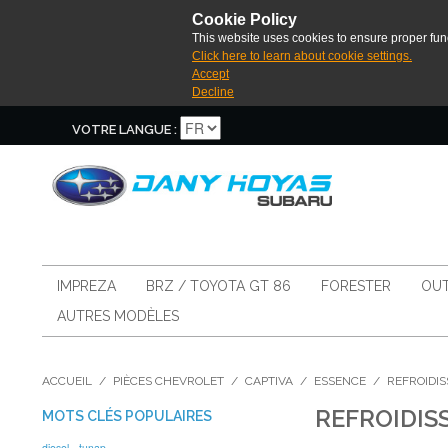
Cookie Policy
This website uses cookies to ensure proper func
Click here to learn about cookie settings.
Accept
Decline
VOTRE LANGUE :
IMPREZA
BRZ / TOYOTA GT 86
FORESTER
OUT
AUTRES MODÈLES
ACCUEIL
/
PIÈCES CHEVROLET
/
CAPTIVA
/
ESSENCE
/
REFROIDI
REFROIDIS
MOTS CLÉS POPULAIRES
diesel
tunap