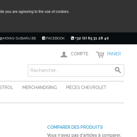
ite you are agreeing to the use of cookies.
@HOYAS-SUBARU.BE
FACEBOOK
+32 (0) 65 31 28 40
COMPTE
PANIER
ASTROL
MERCHANDISING
PIÈCES CHEVROLET
COMPARER DES PRODUITS
Vous n'avez pas d'articles à comparer.