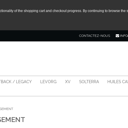
tionality of the shopping cart and checkout progress. By continuing to browse the s
CONTACTEZ-NOUS
INFO
BACK / LEGACY
LEVORG
XV
SOLTERRA
HUILES C
SSEMENT
SEMENT