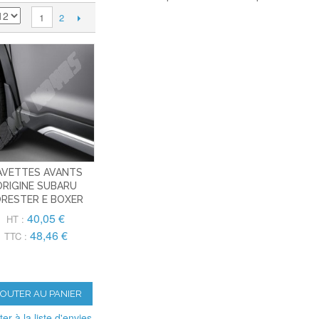
2
1
AVETTES AVANTS
ORIGINE SUBARU
RESTER E BOXER
40,05 €
HT :
48,46 €
TTC :
JOUTER AU PANIER
ter à la liste d'envies