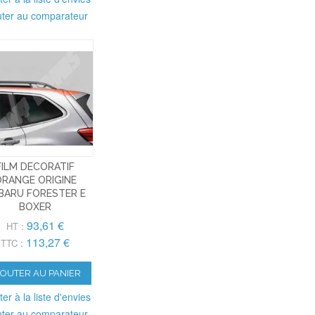
uter au comparateur
FILM DECORATIF
RANGE ORIGINE
BARU FORESTER E
BOXER
93,61 €
HT :
113,27 €
TTC :
JOUTER AU PANIER
ter à la liste d'envies
uter au comparateur