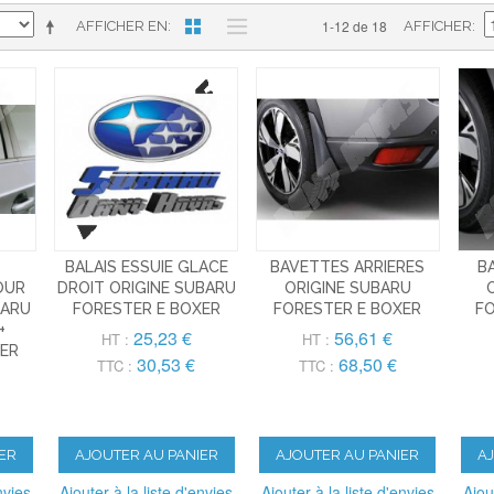
1-12 de 18
AFFICHER EN
AFFICHER
BALAIS ESSUIE GLACE
BAVETTES ARRIERES
B
OUR
DROIT ORIGINE SUBARU
ORIGINE SUBARU
BARU
FORESTER E BOXER
FORESTER E BOXER
FO
+
25,23 €
56,61 €
HT :
HT :
XER
30,53 €
68,50 €
TTC :
TTC :
ER
AJOUTER AU PANIER
AJOUTER AU PANIER
A
nvies
Ajouter à la liste d'envies
Ajouter à la liste d'envies
Ajou