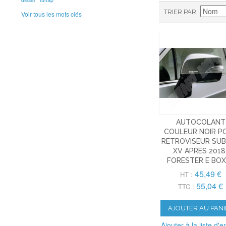
TRIER PAR
Voir tous les mots clés
AUTOCOLANT
COULEUR NOIR P
RETROVISEUR SU
XV APRES 2018
FORESTER E BO
45,49 €
HT :
55,04 €
TTC :
AJOUTER AU PANI
Ajouter à la liste d'e