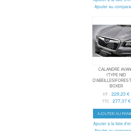
Ajouter au compara
CALANDRE AVA
(TYPE NID
D'ABEILLES)FORES
BOXER
229,23 €
HT :
277,37 €
TTC :
AJOUTER AU PANI
Ajouter à la liste d'e
Ajouter au compara