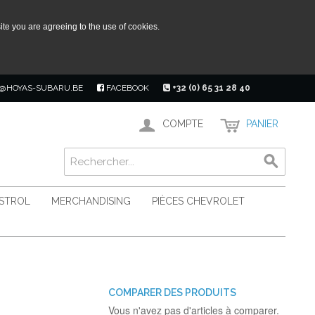
ite you are agreeing to the use of cookies.
@HOYAS-SUBARU.BE
FACEBOOK
+32 (0) 65 31 28 40
COMPTE
PANIER
ASTROL
MERCHANDISING
PIÈCES CHEVROLET
COMPARER DES PRODUITS
Vous n'avez pas d'articles à comparer.