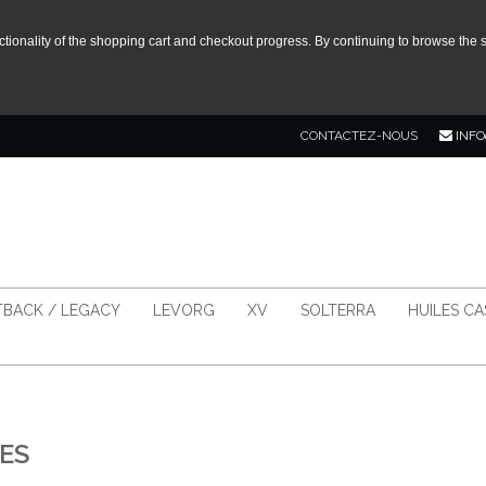
tionality of the shopping cart and checkout progress. By continuing to browse the s
CONTACTEZ-NOUS
INFO
BACK / LEGACY
LEVORG
XV
SOLTERRA
HUILES C
ES