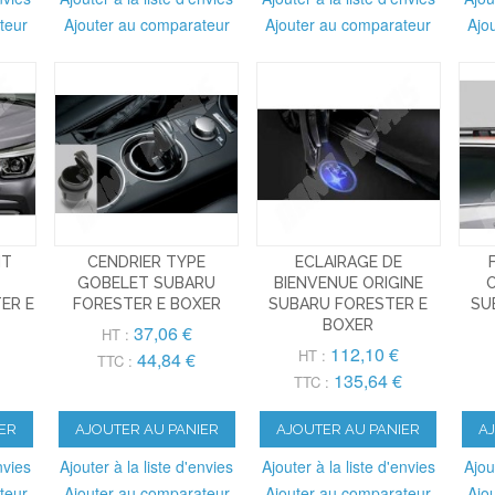
teur
Ajouter au comparateur
Ajouter au comparateur
Ajo
NT
CENDRIER TYPE
ECLAIRAGE DE
GOBELET SUBARU
BIENVENUE ORIGINE
O
TER E
FORESTER E BOXER
SUBARU FORESTER E
SU
BOXER
37,06 €
HT :
112,10 €
HT :
44,84 €
TTC :
135,64 €
TTC :
ER
AJOUTER AU PANIER
AJOUTER AU PANIER
A
nvies
Ajouter à la liste d'envies
Ajouter à la liste d'envies
Ajou
teur
Ajouter au comparateur
Ajouter au comparateur
Ajo