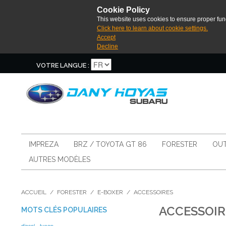
Cookie Policy
This website uses cookies to ensure proper func
Click here to learn about cookie settings.
Accept
Decline
VOTRE LANGUE :
IMPREZA
BRZ / TOYOTA GT 86
FORESTER
OUT
AUTRES MODÈLES
ACCUEIL
/
FORESTER
/
E-BOXER
/
ACCESSOIRES
ACCESSOIR
MOTS CLÉS POPULAIRES
diesel
tunap