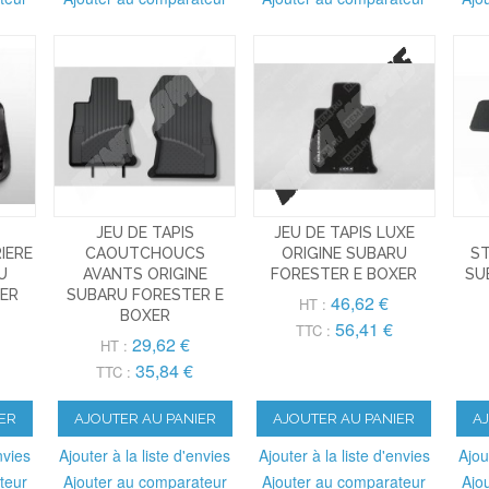
JEU DE TAPIS
JEU DE TAPIS LUXE
IERE
CAOUTCHOUCS
ORIGINE SUBARU
ST
U
AVANTS ORIGINE
FORESTER E BOXER
SU
XER
SUBARU FORESTER E
46,62 €
HT :
BOXER
56,41 €
TTC :
29,62 €
HT :
35,84 €
TTC :
ER
AJOUTER AU PANIER
AJOUTER AU PANIER
A
nvies
Ajouter à la liste d'envies
Ajouter à la liste d'envies
Ajou
teur
Ajouter au comparateur
Ajouter au comparateur
Ajo