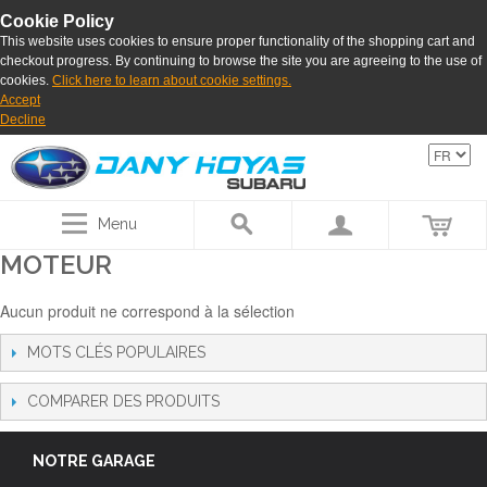
Cookie Policy
This website uses cookies to ensure proper functionality of the shopping cart and
checkout progress. By continuing to browse the site you are agreeing to the use of
cookies.
Click here to learn about cookie settings.
Accept
Decline
Menu
MOTEUR
Aucun produit ne correspond à la sélection
MOTS CLÉS POPULAIRES
COMPARER DES PRODUITS
NOTRE GARAGE