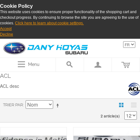
Cookie Policy
This website uses cookies to ensure proper functionality of the shopping cart and
checkout progress. By continuing to browse the site you are agreeing to the use of
cookies.
Click here to learn about cookie settings.
Accept
Decline
Menu
ACL
ACL desc
TRIER PAR
2 article(s)