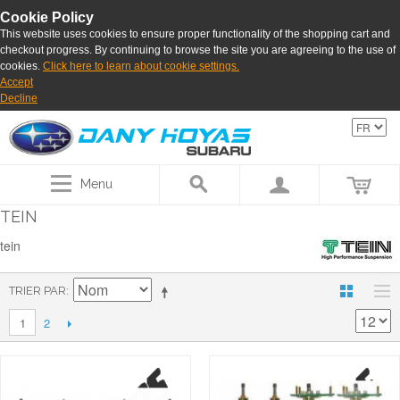
Cookie Policy
This website uses cookies to ensure proper functionality of the shopping cart and
checkout progress. By continuing to browse the site you are agreeing to the use of
cookies.
Click here to learn about cookie settings.
Accept
Decline
Menu
TEIN
tein
TRIER PAR
2
1