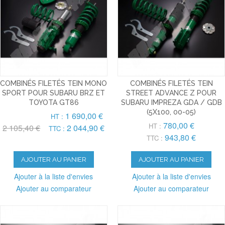
COMBINÉS FILETÉS TEIN MONO
COMBINÉS FILETÉS TEIN
SPORT POUR SUBARU BRZ ET
STREET ADVANCE Z POUR
TOYOTA GT86
SUBARU IMPREZA GDA / GDB
(5X100, 00-05)
1 690,00 €
HT :
780,00 €
HT :
2 105,40 €
2 044,90 €
TTC :
943,80 €
TTC :
AJOUTER AU PANIER
AJOUTER AU PANIER
Ajouter à la liste d'envies
Ajouter à la liste d'envies
Ajouter au comparateur
Ajouter au comparateur