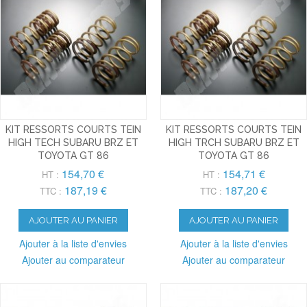
KIT RESSORTS COURTS TEIN
KIT RESSORTS COURTS TEIN
HIGH TECH SUBARU BRZ ET
HIGH TRCH SUBARU BRZ ET
TOYOTA GT 86
TOYOTA GT 86
154,70 €
154,71 €
HT :
HT :
187,19 €
187,20 €
TTC :
TTC :
AJOUTER AU PANIER
AJOUTER AU PANIER
Ajouter à la liste d'envies
Ajouter à la liste d'envies
Ajouter au comparateur
Ajouter au comparateur