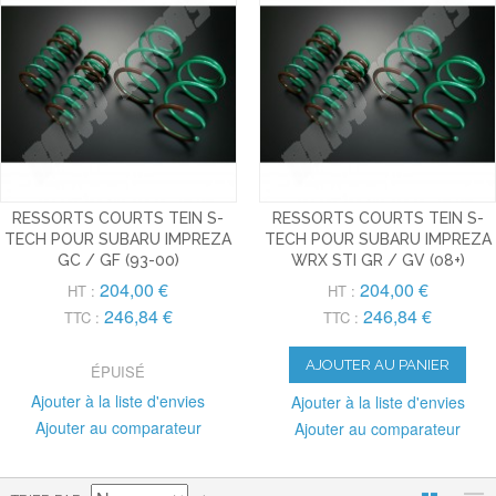
RESSORTS COURTS TEIN S-
RESSORTS COURTS TEIN S-
TECH POUR SUBARU IMPREZA
TECH POUR SUBARU IMPREZA
GC / GF (93-00)
WRX STI GR / GV (08+)
204,00 €
204,00 €
HT :
HT :
246,84 €
246,84 €
TTC :
TTC :
AJOUTER AU PANIER
ÉPUISÉ
Ajouter à la liste d'envies
Ajouter à la liste d'envies
Ajouter au comparateur
Ajouter au comparateur