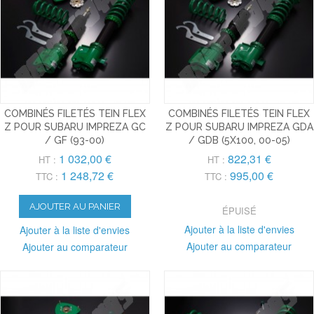
COMBINÉS FILETÉS TEIN FLEX
COMBINÉS FILETÉS TEIN FLEX
Z POUR SUBARU IMPREZA GC
Z POUR SUBARU IMPREZA GDA
/ GF (93-00)
/ GDB (5X100, 00-05)
1 032,00 €
822,31 €
HT :
HT :
1 248,72 €
995,00 €
TTC :
TTC :
AJOUTER AU PANIER
ÉPUISÉ
Ajouter à la liste d'envies
Ajouter à la liste d'envies
Ajouter au comparateur
Ajouter au comparateur