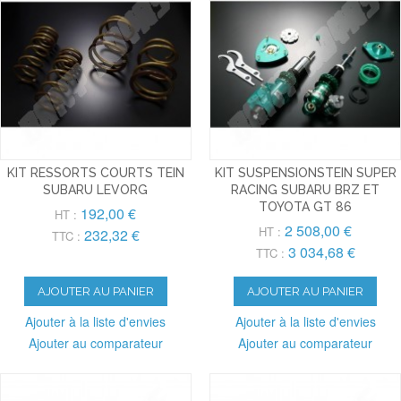
KIT RESSORTS COURTS TEIN
KIT SUSPENSIONSTEIN SUPER
SUBARU LEVORG
RACING SUBARU BRZ ET
TOYOTA GT 86
192,00 €
HT :
2 508,00 €
HT :
232,32 €
TTC :
3 034,68 €
TTC :
AJOUTER AU PANIER
AJOUTER AU PANIER
Ajouter à la liste d'envies
Ajouter à la liste d'envies
Ajouter au comparateur
Ajouter au comparateur