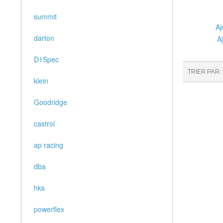
summit
Aj
darton
A
D1Spec
TRIER PAR
klein
Goodridge
castrol
ap racing
dba
hks
powerflex