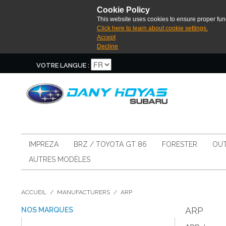
Cookie Policy
This website uses cookies to ensure proper func
Click here to learn about cookie settings.
Accept
Decline
VOTRE LANGUE :
IMPREZA
BRZ / TOYOTA GT 86
FORESTER
OUT
AUTRES MODÈLES
ACCUEIL
/
MANUFACTURERS
/
ARP
ARP
NOS MARQUES