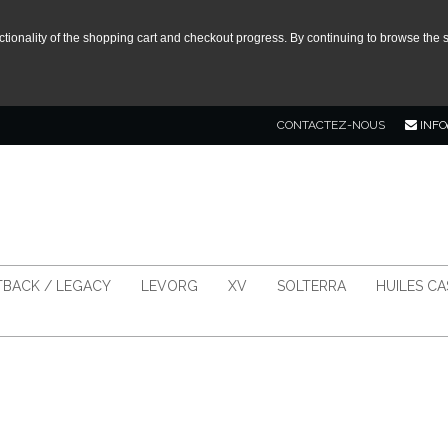
tionality of the shopping cart and checkout progress. By continuing to browse the s
CONTACTEZ-NOUS
INFO
BACK / LEGACY
LEVORG
XV
SOLTERRA
HUILES C