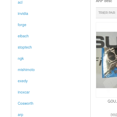
ARP desc
acl
invidia
TRIER PAR
forge
eibach
stoptech
ngk
mishimoto
exedy
inoxcar
GOUJ
Cosworth
302
arp