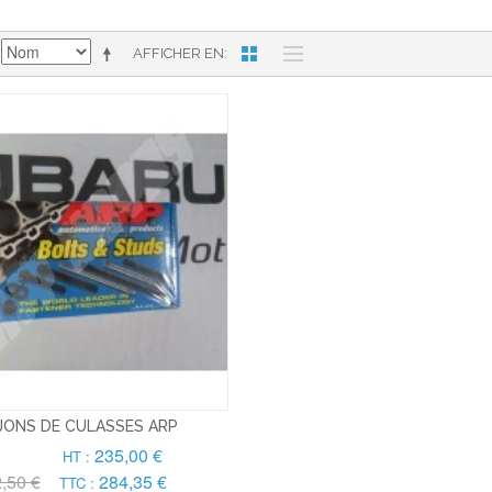
AFFICHER EN
ONS DE CULASSES ARP
235,00 €
HT :
,50 €
284,35 €
TTC :