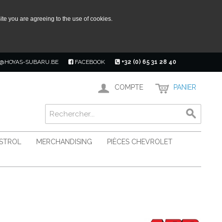
ite you are agreeing to the use of cookies.
@HOYAS-SUBARU.BE
FACEBOOK
+32 (0) 65 31 28 40
COMPTE
PANIER
ASTROL
MERCHANDISING
PIÈCES CHEVROLET