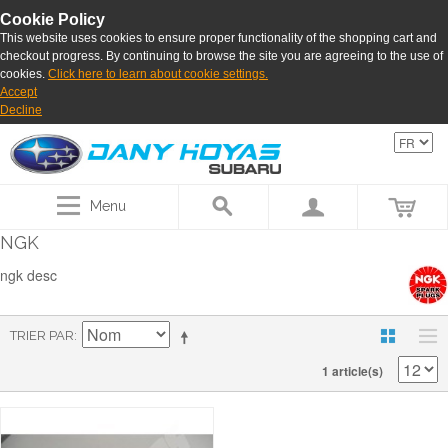
Cookie Policy
This website uses cookies to ensure proper functionality of the shopping cart and
checkout progress. By continuing to browse the site you are agreeing to the use of
cookies.
Click here to learn about cookie settings.
Accept
Decline
Menu
NGK
ngk desc
TRIER PAR
1 article(s)