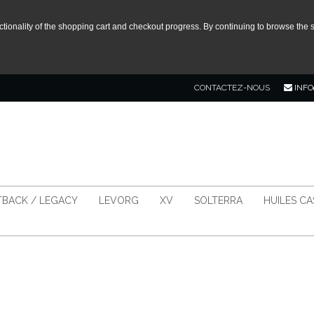
tionality of the shopping cart and checkout progress. By continuing to browse the s
CONTACTEZ-NOUS
INFO
BACK / LEGACY
LEVORG
XV
SOLTERRA
HUILES C