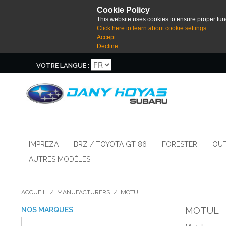
Cookie Policy
This website uses cookies to ensure proper func
Click here to learn about cookie settings.
Accept
Decline
VOTRE LANGUE :
IMPREZA
BRZ / TOYOTA GT 86
FORESTER
OUT
AUTRES MODÈLES
ACCUEIL
/
MANUFACTURERS
/
MOTUL
MOTUL
NOS MARQUES