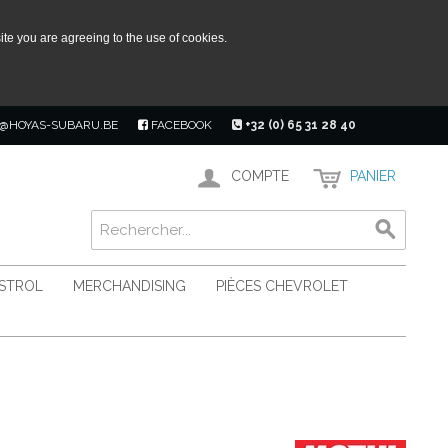
ite you are agreeing to the use of cookies.
@HOYAS-SUBARU.BE
FACEBOOK
+32 (0) 65 31 28 40
COMPTE
PANIER
ASTROL
MERCHANDISING
PIÈCES CHEVROLET