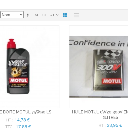
AFFICHER EN
DE BOITE MOTUL 75W90 LS
HUILE MOTUL 0W20 300V EN
2LITRES
14,78 €
HT :
23,95 €
HT :
17,88 €
TTC :