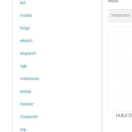
Motul
acl
invidia
TRIER PAR
forge
eibach
stoptech
ngk
mishimoto
exedy
inoxcar
HUILE 
Cosworth
arp