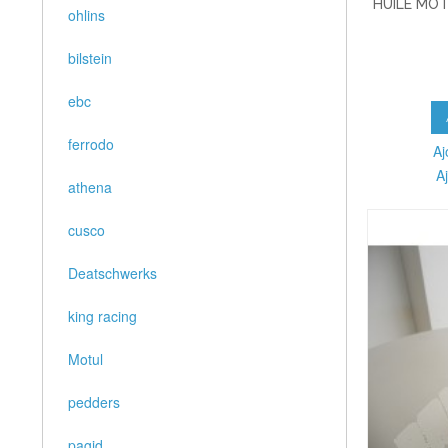
HUILE MOT
ohlins
bilstein
ebc
ferrodo
Aj
A
athena
cusco
Deatschwerks
king racing
Motul
pedders
pagid