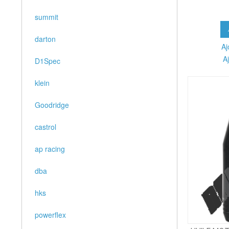
summit
darton
Aj
A
D1Spec
klein
Goodridge
castrol
ap racing
dba
hks
powerflex