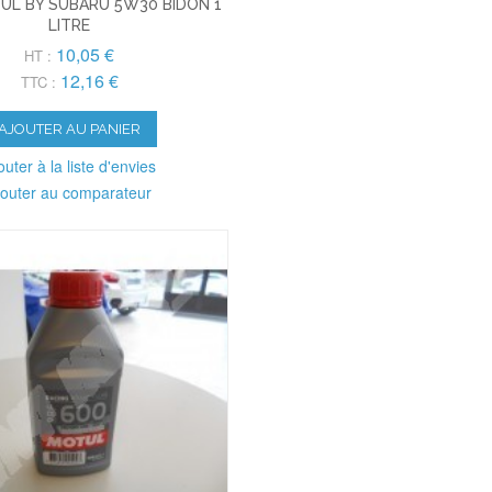
UL BY SUBARU 5W30 BIDON 1
LITRE
10,05 €
HT :
12,16 €
TTC :
AJOUTER AU PANIER
outer à la liste d'envies
jouter au comparateur