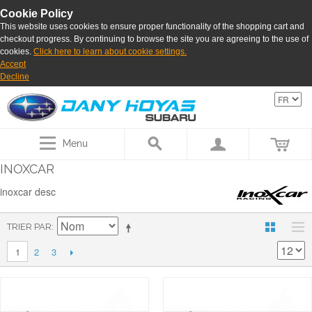
Cookie Policy
This website uses cookies to ensure proper functionality of the shopping cart and
checkout progress. By continuing to browse the site you are agreeing to the use of
cookies.
Click here to learn about cookie settings.
Accept
Decline
Menu
INOXCAR
inoxcar desc
TRIER PAR
2
3
1